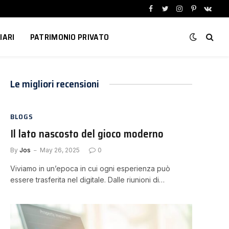
Facebook
Twitter
Instagram
Pinterest
VKont
IARI
PATRIMONIO PRIVATO
Le migliori recensioni
BLOGS
Il lato nascosto del gioco moderno
By
Jos
May 26, 2025
0
Viviamo in un’epoca in cui ogni esperienza può
essere trasferita nel digitale. Dalle riunioni di…